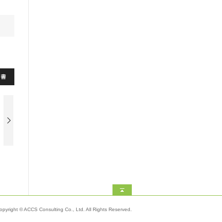
これ１冊で安心！ 社
これ１冊で安心！ あ
長の相続・贈与で節
なたの相続・贈与で
税できる本
節税できる本
詳細はこちら
詳細はこちら
opyright © ACCS Consulting Co., Ltd. All Rights Reserved.