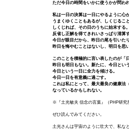
ただ今日の時間をいかに使うかが問わ
私は一日の決算は一日にやるように心
うまくゆくこともあるが、しくじるこ
しくじれば、その日のうちに始末する
反省し正解を得てきれいさっぱり清算
今日が眼目だから、昨日の尾を引いた
昨日を悔やむことはないし、明日を思
このことを積極的に言い表したのが「
昨日も明日もない。新たに、今日とい
今日という一日に全力を傾ける。
今日一日を有意義に過ごす。
これは私にとって、最大最良の健康法
なっているかもしれない。
※『土光敏夫 信念の言葉』（PHP研究
ぜひ読んでみてください。
土光さんは宇宙のように壮大で、私な