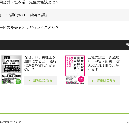
同会計・垣本栄一先生の秘訣とは？
すごい話(その１「給与の話」）
ービスを売るとはどういうことか？
なぜ、いい税理士を
会社の設立・資金繰
顧問にすると、 銀行
り・申告・節税、 ぜ
はお金を貸したがる
んぶこれ１冊でわか
のか？
ります
詳細はこちら
詳細はこちら
コンサルティング
C