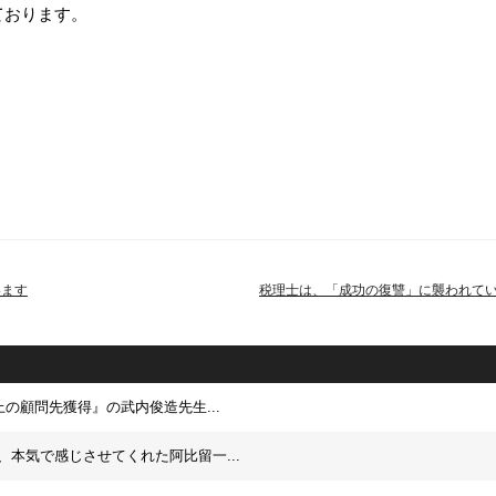
ております。
います
税理士は、「成功の復讐」に襲われて
上の顧問先獲得』の武内俊造先生...
、本気で感じさせてくれた阿比留一...