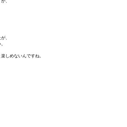
すが、
たが、
い。
と楽しめないんですね。
。