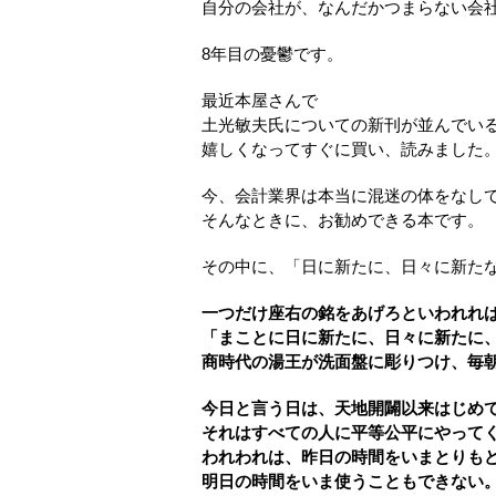
自分の会社が、なんだかつまらない会
8年目の憂鬱です。
最近本屋さんで
土光敏夫氏についての新刊が並んでい
嬉しくなってすぐに買い、読みました
今、会計業界は本当に混迷の体をなし
そんなときに、お勧めできる本です。
その中に、「日に新たに、日々に新た
一つだけ座右の銘をあげろといわれれ
「まことに日に新たに、日々に新たに
商時代の湯王が洗面盤に彫りつけ、毎
今日と言う日は、天地開闢以来はじめ
それはすべての人に平等公平にやって
われわれは、昨日の時間をいまとりも
明日の時間をいま使うこともできない