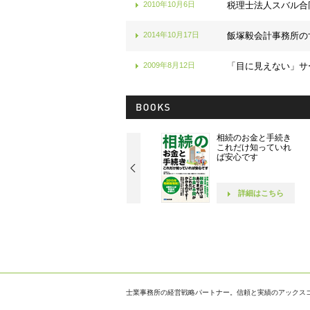
2010年10月6日
税理士法人スバル合
2014年10月17日
飯塚毅会計事務所の
2009年8月12日
「目に見えない」サ
社長！ 社員が10人に
相続のお金と手続き
なったら読む本です
これだけ知っていれ
ば安心です
詳細はこちら
詳細はこちら
士業事務所の経営戦略パートナー。信頼と実績のアックス