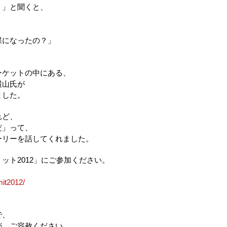
」と聞くと、
になったの？」
ーケットの中にある、
横山氏が
ました。
れど、
だ」って、
ーリーを話してくれました。
ット2012」にご参加ください。
mit2012/
で、
が、ご容赦ください。