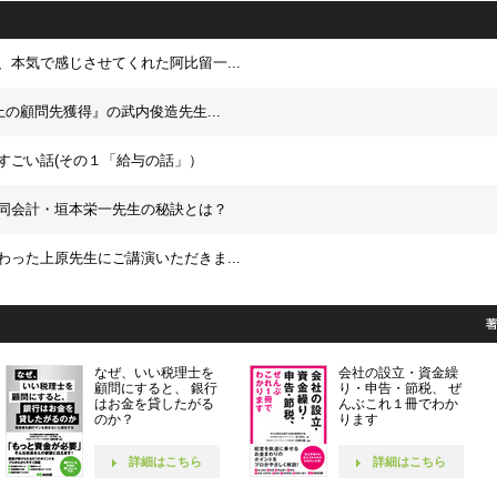
、本気で感じさせてくれた阿比留一...
上の顧問先獲得』の武内俊造先生...
すごい話(その１「給与の話」）
同会計・垣本栄一先生の秘訣とは？
わった上原先生にご講演いただきま...
なぜ、いい税理士を
会社の設立・資金繰
顧問にすると、 銀行
り・申告・節税、 ぜ
はお金を貸したがる
んぶこれ１冊でわか
のか？
ります
詳細はこちら
詳細はこちら