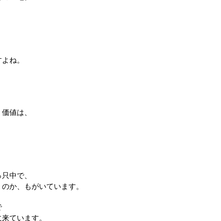
すよね。
う価値は、
、
っ只中で、
くのか、もがいています。
で
に来ています。