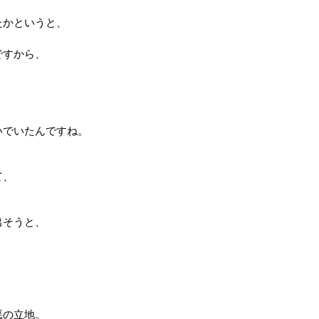
たかというと、
ですから、
。
いでいたんですね。
て、
出そうと、
、
悪の立地。