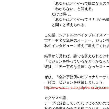
「あなたはどうやって蝶になるの？
「わからない」と答える。
だけど蝶に、
「あなたはどうやってサナギから蝶
と聞くと答えられる。
この話、シアトルのパイクプレイスマ
世界一有名な魚屋のオーナー、ジョン
私のインタビューに答えて教えてくれ
結果から見れば、誰でも答えられるけ
「ビジョンを持っているかどうかなん
彼は、世界一有名な魚屋になったスト
ぜひ、「会計事務所のビジョナリーサミ
一緒に、ビジョンを構築しましょう。
http://www.accs-c.co.jp/lp/visionarysum
カクヤスの話、
テープに録音していたわけじゃないの
私のメモ書きからの原稿になりました