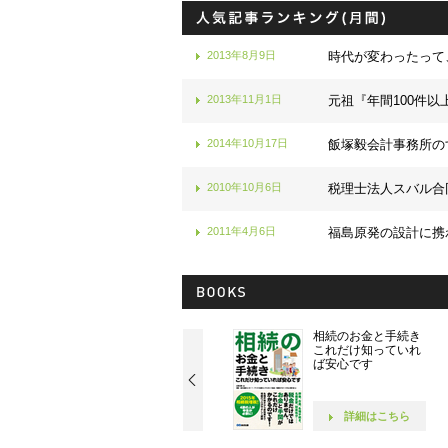
2013年8月9日
時代が変わったって
2013年11月1日
元祖『年間100件以
2014年10月17日
飯塚毅会計事務所の
2010年10月6日
税理士法人スバル合
2011年4月6日
福島原発の設計に携
社長！ 社員が10人に
相続のお金と手続き
なったら読む本です
これだけ知っていれ
ば安心です
詳細はこちら
詳細はこちら