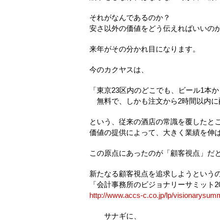
それがなんであるのか？
安さ以外の価値をどう伝えればいいの
来年がその分かれ目になります。
今のカクヤスは、
「東京23区内のどこでも、ビール1本か
無料で、しかも注文から2時間以内に配
という、従来の酒店の常識を覆したと
価値の提供によって、大きく業績を伸
この原点にあったのが「顧客視点」だ
新たなる顧客視点を追求しようという
「会計事務所のビジョナリーサミット20
http://www.accs-c.co.jp/lp/visionarysum
サナギに、