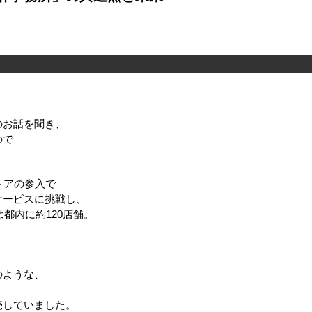
のお話を聞き、
ので
トアの参入で
サービスに挑戦し、
は都内に約120店舗。
のような、
売していました。