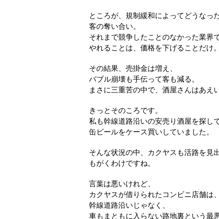
ところが、規制緩和によってどうなっ
客の奪い合い。
それまで競争したことのなかった業界
やれることは、価格を下げることだけ
その結果、売掛金は増え、
バブル崩壊も手伝って客も減る。
まさに三重苦の中で、酒屋さんはあえ
きっとそのころです。
私も幹線道路沿いの安売り酒屋を探し
缶ビールをケース買いしていました。
そんな状況の中、カクヤスも活路を見
もがくわけですね。
言葉は悪いけれど、
カクヤスが借りられたコンビニ店舗は
幹線道路沿いじゃなく、
車もまともに入らない路地裏という最