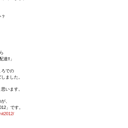
か？
ら
達!!」
ころでの
ばしました。
と思います。
のが、
12」です。
mit2012/