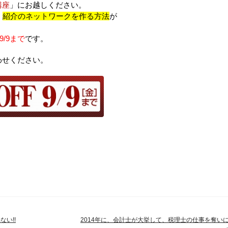
講座
」にお越しください。
、
紹介のネットワークを作る方法
が
/9まで
です。
わせください。
ない!!
2014年に、会計士が大挙して、税理士の仕事を奪い