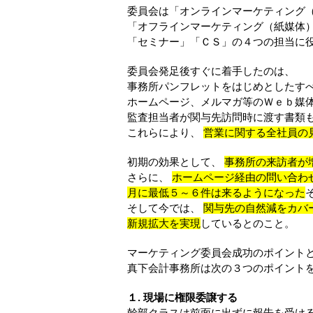
委員会は「オンラインマーケティング
「オフラインマーケティング（紙媒体
「セミナー」「ＣＳ」の４つの担当に
委員会発足後すぐに着手したのは、
事務所パンフレットをはじめとしたす
ホームページ、メルマガ等のＷｅｂ媒
監査担当者が関与先訪問時に渡す書類
これらにより、
営業に関する全社員の
初期の効果として、
事務所の来訪者が
さらに、
ホームページ経由の問い合わ
月に最低５～６件は来るようになった
そして今では、
関与先の自然減をカバ
新規拡大を実現
しているとのこと。
マーケティング委員会成功のポイント
真下会計事務所は次の３つのポイント
１. 現場に権限委譲する
幹部クラスは前面に出ずに報告を受け