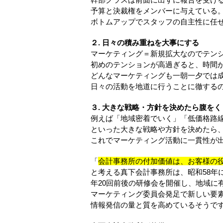
予算と決裁権をメンバーに与えている
ボトムアップでスタッフの自主性に任
２. 日々の積み重ねを大事にする
マーケティング＝新規拡大なのでテン
初めのテンションが高過ぎると、時間
どんなマーケティングも一朝一夕では
日々の活動を地道に行うことに徹する
３. 大きな戦略・方針を決めたら腹をく
例えば「地域密着でいく」「低価格路
といった大きな戦略や方針を決めたら
これでマーケティング活動に一貫性が
「
会計事務所の付加価値は、お客様の
と考える真下会計事務所は、昭和58年
年20回前後の研修会を開催し、地域に
マーケティング委員会発足で新しい要
情報発信の量と質を高めているそうで