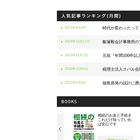
2013年8月9日
時代が変わったって
2014年10月17日
飯塚毅会計事務所の
2013年11月1日
元祖『年間100件以
2010年10月6日
税理士法人スバル合
2011年4月6日
福島原発の設計に携
社長！ 社員が10人に
相続のお金と手続き
なったら読む本です
これだけ知っていれ
ば安心です