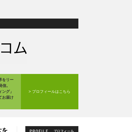
界をリー
発信。
ィング」
> プロフィールはこちら
てお届け
大を