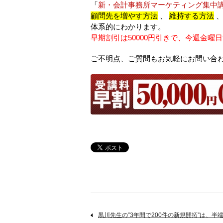
「
新・会計事務所マーケティング集中
顧問先を増やす方法
、
維持する方法
体系的にわかります。
早期割引は50000円引きで、今週金曜日9
ご不明点、ご質問もお気軽にお問い合
黒川先生の”3年間で200件の新規開拓”は、半端