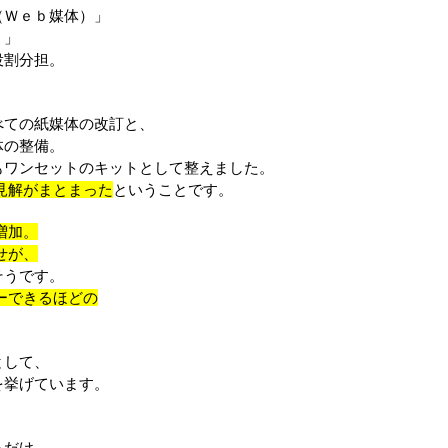
（Ｗｅｂ媒体）」
）」
役割分担。
べての紙媒体の改訂と、
体の整備。
もワンセットのキットとして整えました。
見解がまとまった
ということです。
増加。
せが、
そうです。
ーできるほどの
として、
を挙げています。
るだけ。