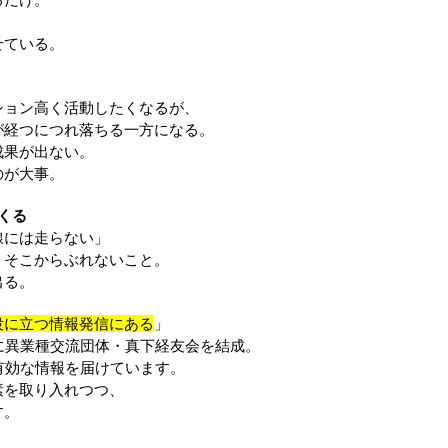
。
せている。
ション高く活動したくなるが、
が経つにつれ落ちる一方になる。
成果が出ない。
のが大事。
くる
線には走らない」
、そこからぶれないこと。
出る。
役に立つ情報発信にある
」
に異業種交流団体・真下経友会を結成。
有効な情報を届けています。
素を取り入れつつ、
す。