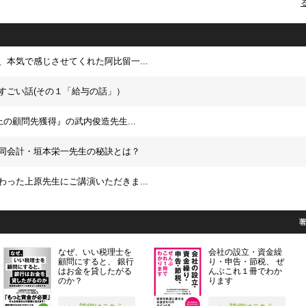
る
、本気で感じさせてくれた阿比留一...
すごい話(その１「給与の話」）
上の顧問先獲得』の武内俊造先生...
同会計・垣本栄一先生の秘訣とは？
わった上原先生にご講演いただきま...
なぜ、いい税理士を
会社の設立・資金繰
顧問にすると、 銀行
り・申告・節税、 ぜ
はお金を貸したがる
んぶこれ１冊でわか
のか？
ります