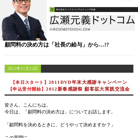
書籍
メールマガジン（無料）
講演・取材依頼
顧問料の決め方は「社長の給与」から…!?
セミナー
2011年11月23日
2011DVD年末大感謝キャンペーン
【本日スタート】
2012新春感謝祭 顧客拡大実践交流会
【申込受付開始】
皆さん、こんにちは。
今日は、「顧問料の決め方は」についてお話します。
「顧問料を決めるときに、どうやって決めますか？」
この質問に、