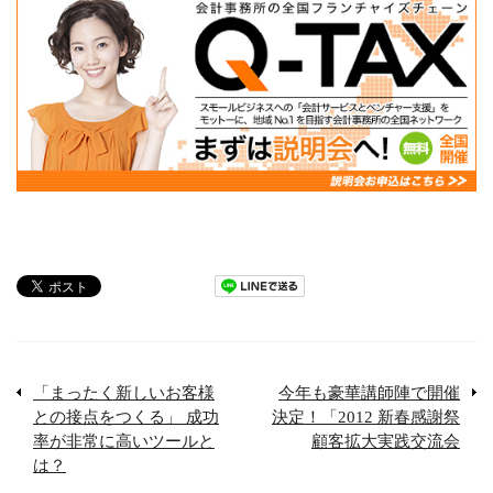
「まったく新しいお客様
今年も豪華講師陣で開催
との接点をつくる」 成功
決定！「2012 新春感謝祭
率が非常に高いツールと
顧客拡大実践交流会
は？