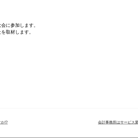
大会に参加します。
社を取材します。
か!?
会計事務所はサービス