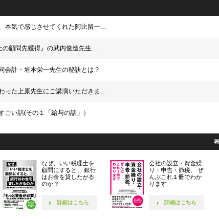
、本気で感じさせてくれた阿比留一...
上の顧問先獲得』の武内俊造先生...
同会計・垣本栄一先生の秘訣とは？
わった上原先生にご講演いただきま...
すごい話(その１「給与の話」）
なぜ、いい税理士を
会社の設立・資金繰
顧問にすると、 銀行
り・申告・節税、 ぜ
はお金を貸したがる
んぶこれ１冊でわか
のか？
ります
詳細はこちら
詳細はこちら