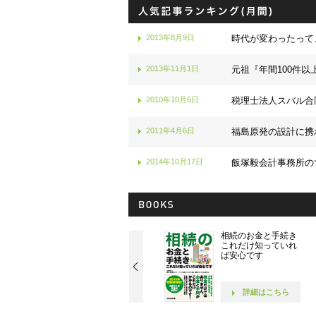
2013年8月9日
時代が変わったって
2013年11月1日
元祖『年間100件以
2010年10月6日
税理士法人スバル合
2011年4月6日
福島原発の設計に携
2014年10月17日
飯塚毅会計事務所の
社長！ 社員が10人に
相続のお金と手続き
なったら読む本です
これだけ知っていれ
ば安心です
詳細はこちら
詳細はこちら