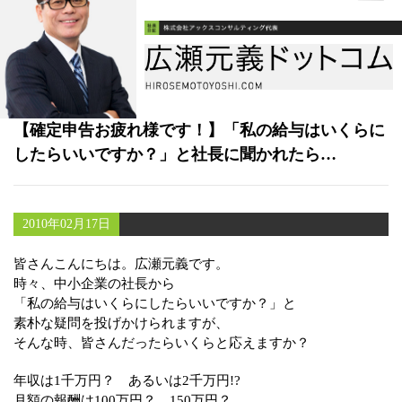
書籍
メールマガジン（無料）
講演・取材依頼
【確定申告お疲れ様です！】「私の給与はいくらに
セミナー
したらいいですか？」と社長に聞かれたら…
2010年02月17日
皆さんこんにちは。広瀬元義です。
時々、中小企業の社長から
「私の給与はいくらにしたらいいですか？」と
素朴な疑問を投げかけられますが、
そんな時、皆さんだったらいくらと応えますか？
年収は1千万円？ あるいは2千万円!?
月額の報酬は100万円？ 150万円？