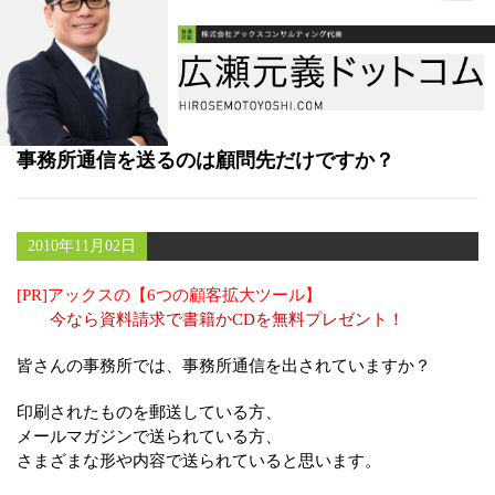
書籍
メールマガジン（無料）
講演・取材依頼
事務所通信を送るのは顧問先だけですか？
セミナー
2010年11月02日
[PR]アックスの【6つの顧客拡大ツール】
今なら資料請求で書籍かCDを無料プレゼント！
皆さんの事務所では、事務所通信を出されていますか？
印刷されたものを郵送している方、
メールマガジンで送られている方、
さまざまな形や内容で送られていると思います。