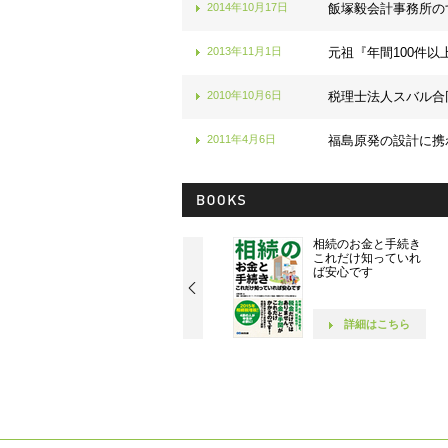
2014年10月17日
飯塚毅会計事務所の
2013年11月1日
元祖『年間100件以
2010年10月6日
税理士法人スバル合
2011年4月6日
福島原発の設計に携
社長！ 社員が10人に
相続のお金と手続き
なったら読む本です
これだけ知っていれ
ば安心です
詳細はこちら
詳細はこちら