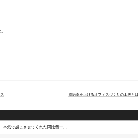
？
た。
ンス
成約率を上げるオフィスづくりの工夫と
、本気で感じさせてくれた阿比留一...