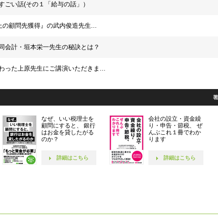
すごい話(その１「給与の話」）
上の顧問先獲得』の武内俊造先生...
同会計・垣本栄一先生の秘訣とは？
わった上原先生にご講演いただきま...
なぜ、いい税理士を
会社の設立・資金繰
顧問にすると、 銀行
り・申告・節税、 ぜ
はお金を貸したがる
んぶこれ１冊でわか
のか？
ります
詳細はこちら
詳細はこちら