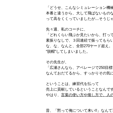
「どうせ、こんなシミュレーション機
本番と違うから、大して飛ばないもの
って高をくくっていましたが…そうじ
先々週、私のコーチに、
「どれくらい飛ぶか見たいから、打っ
素振りなしで、３回連続で振ってもら
な、な、なんと、全部270ヤード超え。
“脱帽”してしまいました。
その先生が、
「広瀬さんなら、アベレージで250目
なんておだてるから、すっかりその気
ということは、練習代を払って
売上に貢献しているということなんで
やはり、
言葉の使い方や接し方で、人
昔、「黙って俺について来い!!」なん