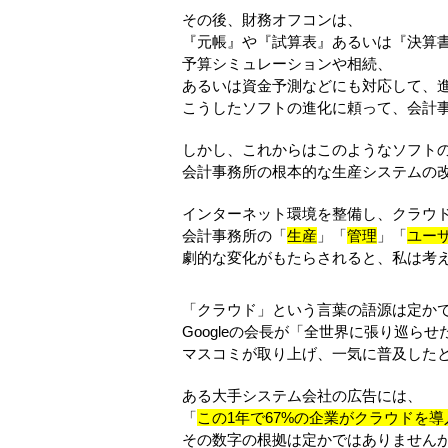
その後、財務オフコンは、
『元帳』や『試算表』あるいは『決算
予算シミュレーションや相続、
あるいは資金予測などにも対応して、
こうしたソフトの進化に頼って、会計
しかし、これからはこのようなソフト
会計事務所の根本的な生産システムの
インターネット環境を整備し、クラウ
会計事務所の「
生産
」「
管理
」「
ユー
劇的な変化がもたらされると、私は考
「クラウド」という言葉の語源は定か
Googleの会長が「全世界に張り巡ら
マスコミが取り上げ、一気に普及した
ある大手システム会社の広告には、
「
この1年で67%の企業がクラウドを
その数字の根拠は定かではありません