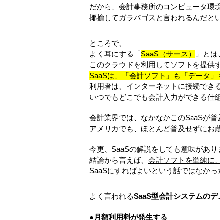
だから、会計事務所のコンピュータ環
揶揄してガラパゴスと言われるんだと
ところで、
よく耳にする「
SaaS（サース）
」とは
このクラウドを利用してソフトを提供
SaaSは、「会計ソフト」も「データ
利用者は、インターネットに接続でき
いつでもどこでも会計入力ができる仕
会計業界では、なかなかこのSaaSが普
アメリカでも、ほとんど普及せずにお
今更、SaaSの解説をしても意味があり
結論から言えば、
会計ソフトを単純に
SaaSにすればよいという話ではなかっ
よく言われる
SaaS型会計システムの
●月額利用料が発生する