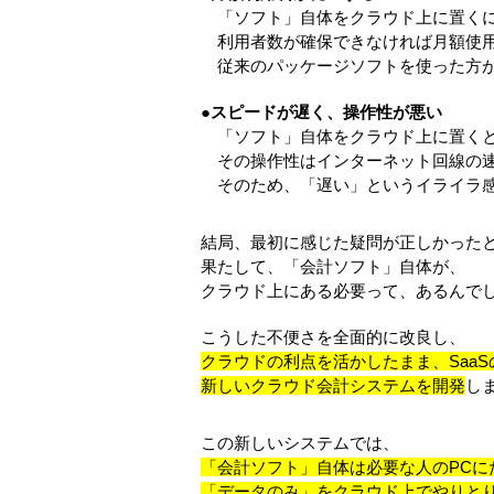
「ソフト」自体をクラウド上に置くに
利用者数が確保できなければ月額使用
従来のパッケージソフトを使った方が
●スピードが遅く、操作性が悪い
「ソフト」自体をクラウド上に置く
その操作性はインターネット回線の
そのため、「遅い」というイライラ感
結局、最初に感じた疑問が正しかった
果たして、「会計ソフト」自体が、
クラウド上にある必要って、あるんで
こうした不便さを全面的に改良し、
クラウドの利点を活かしたまま、Saa
新しいクラウド会計システムを開発
し
この新しいシステムでは、
「会計ソフト」自体は必要な人のPCに
「データのみ」をクラウド上でやりと