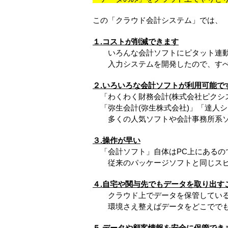
この「クラウド会計システム」では、
１.コストが削減できます
いろんな会計ソフトにピタット連動
入力システムを開発したので、すべ
２.いろいろな会計ソフトが利用可能で
「わくわく財務会計(株式会社ピクシ
「弥生会計(弥生株式会社)」「達人シリ
多くの人気ソフトや会計事務所系ソ
３.操作が早い
「会計ソフト」自体はPC上にあるの
従来のパッケージソフトと同じスピ
４.自宅や関与先でもデータを取り出す
クラウド上でデータを保管している
環境さえ整えばデータをどこででも
５.データや顧客情報を安全に保管でき