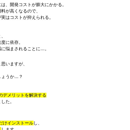
は、開発コストが膨大にかかる。
料が高くなるので、
実はコストが抑えられる。
と、
速度に依存。
に悩まされることに…。
と思いますが、
しょうか…？
Sのデメリットを解決する
ました。
だけインストール
し、
り
します。