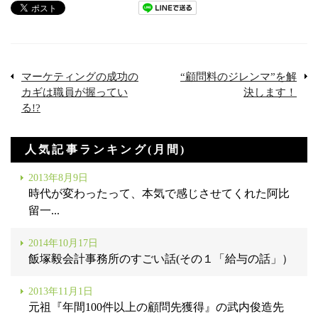
マーケティングの成功の
“顧問料のジレンマ”を解
カギは職員が握ってい
決します！
る!?
人気記事ランキング(月間)
2013年8月9日
時代が変わったって、本気で感じさせてくれた阿比
留一...
2014年10月17日
飯塚毅会計事務所のすごい話(その１「給与の話」）
2013年11月1日
元祖『年間100件以上の顧問先獲得』の武内俊造先