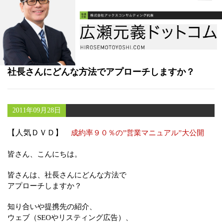
書籍
メールマガジン（無料）
講演・取材依頼
社長さんにどんな方法でアプローチしますか？
セミナー
2011年09月28日
【人気ＤＶＤ】
成約率９０％の”営業マニュアル”大公開
皆さん、こんにちは。
皆さんは、社長さんにどんな方法で
アプローチしますか？
知り合いや提携先の紹介、
ウェブ（SEOやリスティング広告）、