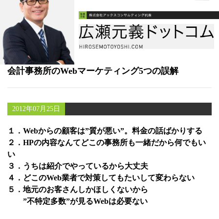
書籍
メールマガジン（無料）
講演・取材依頼
会計事務所のWebマーケティング5つの誤解
セミナー
2012年07月25日
１．Webからの顧客は”質が悪い”。料金の話ばかりする
２．HPの内容なんてどこの事務所も一緒だから何でもい
い
３．うちは紹介でやっているから大丈夫
４．どこのWeb業者で対策してもたいして変わらない
５．地元のお客さんしかほしくないから
”不特定多数”が見るWebは必要ない