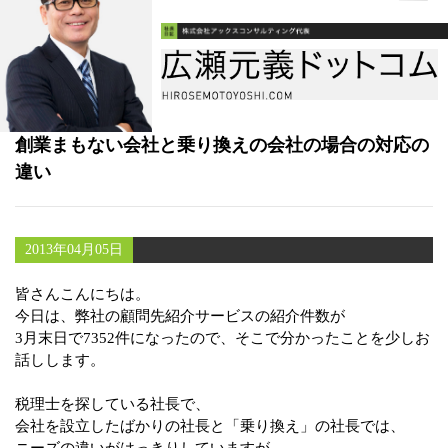
書籍
メールマガジン（無料）
講演・取材依頼
創業まもない会社と乗り換えの会社の場合の対応の
セミナー
違い
2013年04月05日
皆さんこんにちは。
今日は、弊社の顧問先紹介サービスの紹介件数が
3月末日で7352件になったので、そこで分かったことを少しお
話しします。
税理士を探している社長で、
会社を設立したばかりの社長と「乗り換え」の社長では、