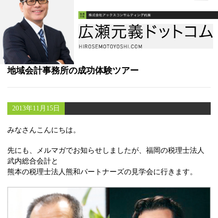
書籍
メールマガジン（無料）
講演・取材依頼
地域会計事務所の成功体験ツアー
セミナー
2013年11月15日
みなさんこんにちは。
先にも、メルマガでお知らせしましたが、福岡の税理士法人
武内総合会計と
熊本の税理士法人熊和パートナーズの見学会に行きます。