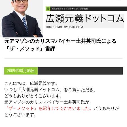
書籍
メールマガジン（無料）
講演・取材依頼
元アマゾンのカリスマバイヤー土井英司氏による
セミナー
『ザ・メソッド』書評
2009年08月05日
こんにちは、広瀬元義です。
いつも「広瀬元義ドットコム」をご覧いただき、
どうもありがとうございます。
元アマゾンのカリスマバイヤー土井英司氏が
『ザ・メソッド』を紹介してくださいました。
どうもありが
とうございます。