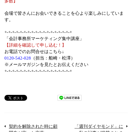
多数】
会場で皆さんにお会いできることを心より楽しみにしていま
す。
+-+-+-+-+-+-+-+-+-+-+-+-+-+-+-+-+-+
「会計事務所マーケティング集中講座」
【詳細を確認して申し込む！】
お電話でのお問合せはこちら↓
0120-542-028
（担当：船崎・松澤）
※メールマガジンを見たとお伝えください
+-+-+-+-+-+-+-+-+-+-+-+-+-+-+-+-+-+
契約を解除された時に顧
「週刊ダイヤモンド」に