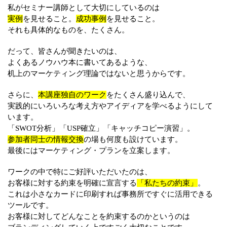
私がセミナー講師として大切にしているのは
実例
を見せること。
成功事例
を見せること。
それも具体的なものを、たくさん。
だって、皆さんが聞きたいのは、
よくあるノウハウ本に書いてあるような、
机上のマーケティング理論ではないと思うからです。
さらに、
本講座独自のワーク
をたくさん盛り込んで、
実践的にいろいろな考え方やアイディアを学べるようにして
います。
「SWOT分析」「USP確立」「キャッチコピー演習」。
参加者同士の情報交換
の場も何度も設けています。
最後にはマーケティング・プランを立案します。
ワークの中で特にご好評いただいたのは、
お客様に対する約束を明確に宣言する
「私たちの約束」
。
これは小さなカードに印刷すれば事務所ですぐに活用できる
ツールです。
お客様に対してどんなことを約束するのかというのは