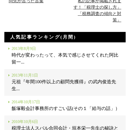
問先が言った言葉
私の記事が掲載されま
す！「税理士の探し方」
「税務調査の傾向と対
策」
人気記事ランキング(月間)
2013年8月9日
時代が変わったって、本気で感じさせてくれた阿比
留一...
2013年11月1日
元祖『年間100件以上の顧問先獲得』の武内俊造先
生...
2014年10月17日
飯塚毅会計事務所のすごい話(その１「給与の話」）
2010年10月6日
税理士法人スバル合同会計・垣本栄一先生の秘訣と