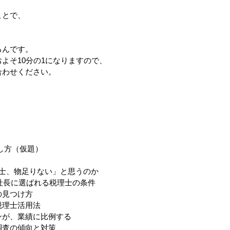
ことで、
るんです。
よそ10分の1になりますので、
合わせください。
し方（仮題）
士、物足りない」と思うのか
た社長に選ばれる税理士の条件
の見つけ方
税理士活用法
ンが、業績に比例する
調査の傾向と対策