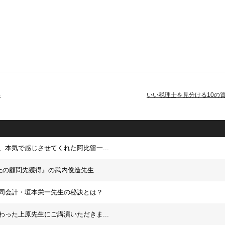
い
いい税理士を見分ける10の
、本気で感じさせてくれた阿比留一...
上の顧問先獲得』の武内俊造先生...
同会計・垣本栄一先生の秘訣とは？
わった上原先生にご講演いただきま...