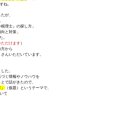
ですね。
したが、
、
い税理士』の探し方」
傾向と対策」
た。
いただけます
）
の方から
くさんいただいています。
ました。
基づく情報やノウハウを
ことで話がきたので、
方」
（仮題）というテーマで、
ついて