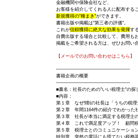
金融機関や保険会社など、
お客様を紹介してくれる人に配布する
新規獲得の”種まき”
ができます。
書籍出版や掲載は”第三者の評価”。
これが
信頼獲得に絶大な効果を発揮
す
自費出版する場合と比較して、費用もお
掲載をご希望される方は、ぜひお問い
【メールでのお問い合わせはこちら】
————————————————
書籍企画の概要
————————————————
■書名：社長のための”いい税理士”の探
■内容：
第１章 なぜ9割の社長は「うちの税理
第２章 年間1164件の紹介でわかっ
第３章 社長が本当に満足する税理士
第４章 これで満足度アップ！ 顧問
第５章 税理士とのコミュニケーショ
特別章 突然の電話にも慌てない税務