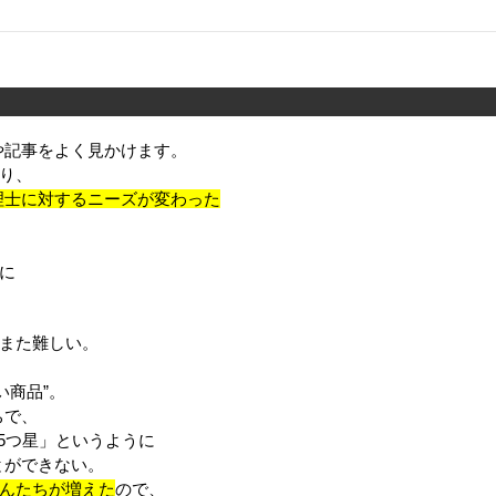
や記事をよく見かけます。
はり、
理士に対するニーズが変わった
に
がまた難しい。
い商品”。
ちで、
5つ星」というように
とができない。
さんたちが増えた
ので、