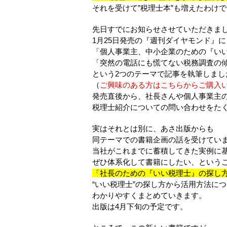
それを受けて”税理士本”も増えたわけ
先日すでにお知らせさせていただきま
1月25日発売の『週刊ダイヤモンド』に
「個人事業主、中小企業のための『い
「突然の電話にも慌てない税務調査の
という2つのテーマで記事を執筆しまし
（
ご興味のある方はこちらからご購入
発売直後から、社長さんや個人事業主
税理士紹介についての問い合わせをた
実はそれとは別に、あさ出版からも
同テーマでの書籍企画の話を受けてい
当社がこれまでに蓄積してきた実例に
ぜひ体系化して書籍にしたい、という
「社長のための『いい税理士』の探し
“いい税理士”の探し方から活用方法に
わかりやすくまとめていきます。
出版は4月下旬の予定です。