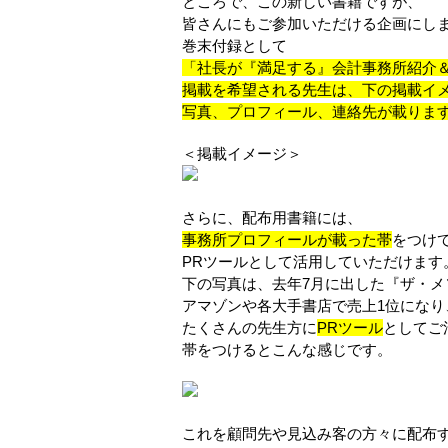
ところで、この新しい書籍ですが、
皆さんにもご参加いただける企画にし
巻末付録として
「社長が『満足する』会計事務所紹介
掲載を希望される先生は、下の掲載イ
写真、プロフィール、連絡先が載りま
＜掲載イメージ＞
さらに、配布用書籍には、
事務所プロフィールが載った帯
をつけ
PRツールとして活用していただけます
下の写真は、去年7月に出した『ザ・メ
アマゾンや各大手書店で売上1位になり
たくさんの先生方に
PRツール
としてご
帯をつけるとこんな感じです。
これを顧問先や見込み客の方々に配布