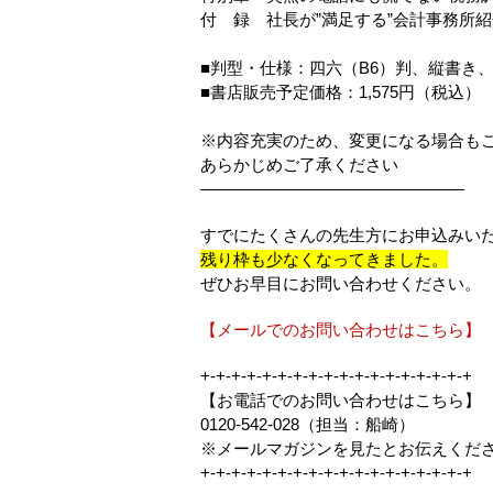
付 録 社長が”満足する”会計事務所
■判型・仕様：四六（B6）判、縦書き、
■書店販売予定価格：1,575円（税込）
※内容充実のため、変更になる場合も
あらかじめご了承ください
————————————————
すでにたくさんの先生方にお申込みい
残り枠も少なくなってきました。
ぜひお早目にお問い合わせください。
【メールでのお問い合わせはこちら】
+-+-+-+-+-+-+-+-+-+-+-+-+-+-+-+-+-+
【お電話でのお問い合わせはこちら】
0120-542-028（担当：船崎）
※メールマガジンを見たとお伝えくだ
+-+-+-+-+-+-+-+-+-+-+-+-+-+-+-+-+-+