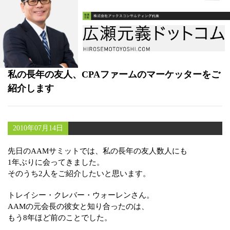
書籍
メールマガジン（無料）
講演・取材依頼
私の長年の友人、CPAファームのマーケッターをご
セミナー
紹介します
2010年07月14日
先日のAAMサミットでは、私の長年の友人数人にも
1年ぶりに会ってきました。
そのうち2人をご紹介したいと思います。
トレイシー・クレバー・ウォーレンさん。
AAMの元会長の彼女と知り合ったのは、
もう8年ほど前のことでした。