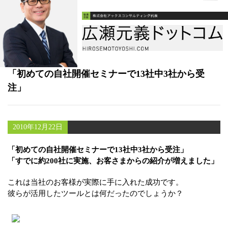
書籍
メールマガジン（無料）
講演・取材依頼
「初めての自社開催セミナーで13社中3社から受
セミナー
注」
2010年12月22日
「初めての自社開催セミナーで13社中3社から受注」
「すでに約200社に実施、お客さまからの紹介が増えました」
これは当社のお客様が実際に手に入れた成功です。
彼らが活用したツールとは何だったのでしょうか？