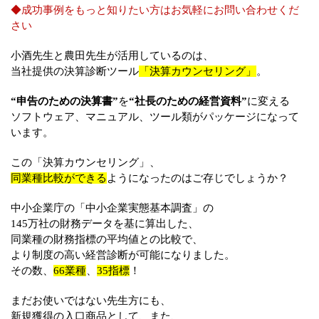
◆成功事例をもっと知りたい方はお気軽にお問い合わせくだ
さい
小酒先生と農田先生が活用しているのは、
当社提供の決算診断ツール
「決算カウンセリング」
。
“申告のための決算書”
を
“社長のための経営資料”
に変える
ソフトウェア、マニュアル、ツール類がパッケージになって
います。
この「決算カウンセリング」、
同業種比較ができる
ようになったのはご存じでしょうか？
中小企業庁の「中小企業実態基本調査」の
145万社の財務データを基に算出した、
同業種の財務指標の平均値との比較で、
より制度の高い経営診断が可能になりました。
その数、
66業種
、
35指標
！
まだお使いではない先生方にも、
新規獲得の入口商品として、また、