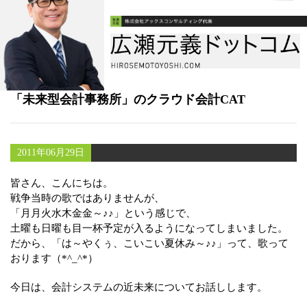
書籍
メールマガジン（無料）
講演・取材依頼
「未来型会計事務所」のクラウド会計CAT
セミナー
2011年06月29日
皆さん、こんにちは。
戦争当時の歌ではありませんが、
「月月火水木金金～♪♪」という感じで、
土曜も日曜も目一杯予定が入るようになってしまいました。
だから、「は～やくぅ、こいこい夏休み～♪♪」って、歌って
おります（*^_^*）
今日は、会計システムの近未来についてお話しします。