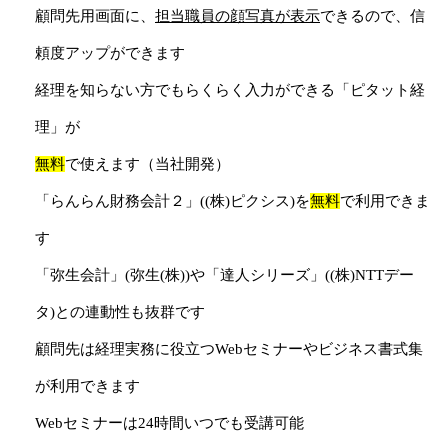
顧問先用画面に、
担当職員の顔写真が表示
できるので、信
頼度アップができます
経理を知らない方でもらくらく入力ができる「ピタット経
理」が
無料
で使えます（当社開発）
「らんらん財務会計２」((株)ピクシス)を
無料
で利用できま
す
「弥生会計」(弥生(株))や「達人シリーズ」((株)NTTデー
タ)との連動性も抜群です
顧問先は経理実務に役立つWebセミナーやビジネス書式集
が利用できます
Webセミナーは24時間いつでも受講可能