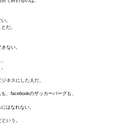
務所で終わるのは、
ない。
ことだ。
できない。
し、
う。
ビジネスにした人だ。
、facebookのザッカーバーグも、
ちにはなれない。
だという。