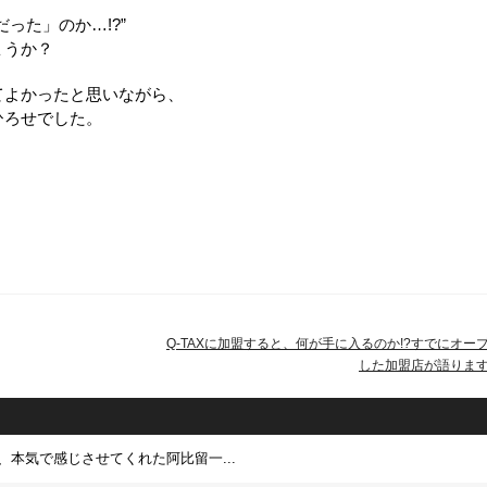
った」のか…!?”
ょうか？
てよかったと思いながら、
ひろせでした。
Q-TAXに加盟すると、何が手に入るのか!?すでにオー
した加盟店が語りま
、本気で感じさせてくれた阿比留一...