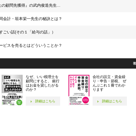
上の顧問先獲得』の武内俊造先生...
同会計・垣本栄一先生の秘訣とは？
すごい話(その１「給与の話」）
ービスを売るとはどういうことか？
なぜ、いい税理士を
会社の設立・資金繰
顧問にすると、 銀行
り・申告・節税、 ぜ
はお金を貸したがる
んぶこれ１冊でわか
のか？
ります
詳細はこちら
詳細はこちら