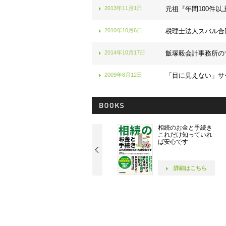
2013年11月1日
元祖『年間100件以
2010年10月6日
税理士法人スバル合
2014年10月17日
飯塚毅会計事務所の
2009年8月12日
「目に見えない」サ
社長！ 社員が10人に
相続のお金と手続き
なったら読む本です
これだけ知っていれ
ば安心です
詳細はこちら
詳細はこちら