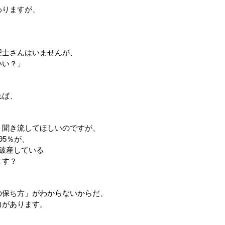
わりますが、
理士さんはいませんが、
いい？」
れば、
？
、聞き流してほしいのですが、
95％が、
破産している
ます？
の保ち方」がわからないからだ、
力があります。