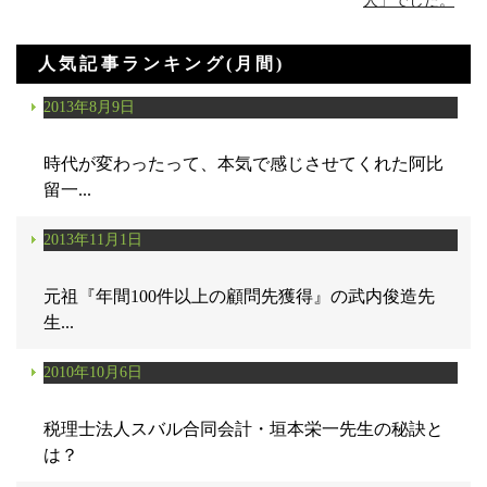
人」でした。
人気記事ランキング(月間)
2013年8月9日
時代が変わったって、本気で感じさせてくれた阿比
留一...
2013年11月1日
元祖『年間100件以上の顧問先獲得』の武内俊造先
生...
2010年10月6日
税理士法人スバル合同会計・垣本栄一先生の秘訣と
は？