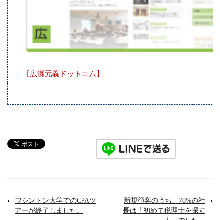
【広瀬元義ドットコム】
ワシントン大学でのCPAツ
新規顧客のうち、70%の社
アーが終了しました。
長は「初めて税理士を探す