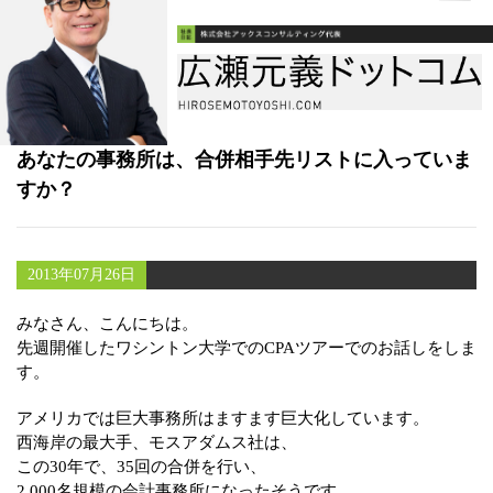
書籍
メールマガジン（無料）
講演・取材依頼
あなたの事務所は、合併相手先リストに入っていま
セミナー
すか？
2013年07月26日
みなさん、こんにちは。
先週開催したワシントン大学でのCPAツアーでのお話しをしま
す。
アメリカでは巨大事務所はますます巨大化しています。
西海岸の最大手、モスアダムス社は、
この30年で、35回の合併を行い、
2,000名規模の会計事務所になったそうです。