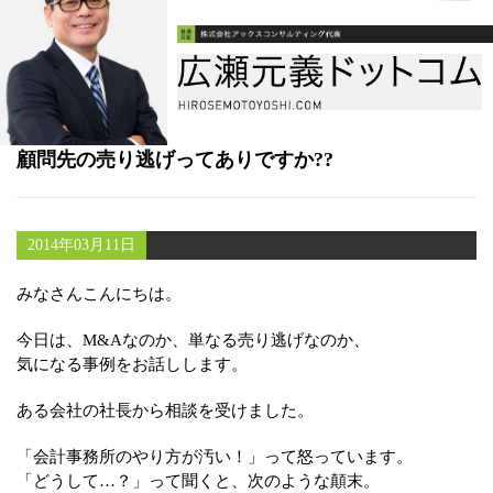
書籍
メールマガジン（無料）
講演・取材依頼
顧問先の売り逃げってありですか??
セミナー
2014年03月11日
みなさんこんにちは。
今日は、M&Aなのか、単なる売り逃げなのか、
気になる事例をお話しします。
ある会社の社長から相談を受けました。
「会計事務所のやり方が汚い！」って怒っています。
「どうして…？」って聞くと、次のような顛末。