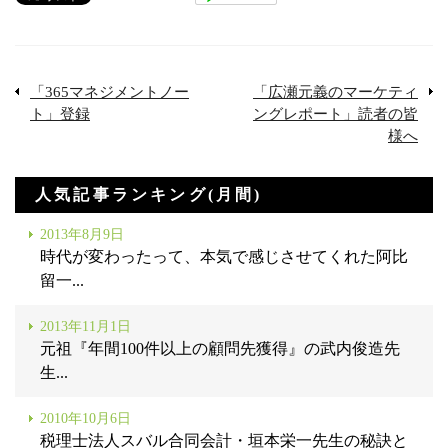
「365マネジメントノー
「広瀬元義のマーケティ
ト」登録
ングレポート」読者の皆
様へ
人気記事ランキング(月間)
2013年8月9日
時代が変わったって、本気で感じさせてくれた阿比
留一...
2013年11月1日
元祖『年間100件以上の顧問先獲得』の武内俊造先
生...
2010年10月6日
税理士法人スバル合同会計・垣本栄一先生の秘訣と