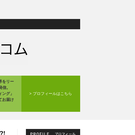
界をリー
発信。
ィング」
> プロフィールはこちら
てお届け
!