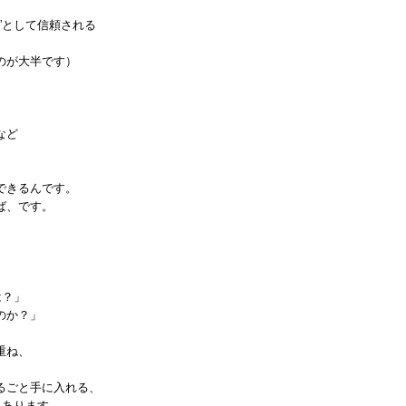
”として信頼される
、
のが大半です）
など
できるんです。
ば、です。
、
」
」
は？」
のか？」
重ね、
。
るごと手に入れる、
もあります。