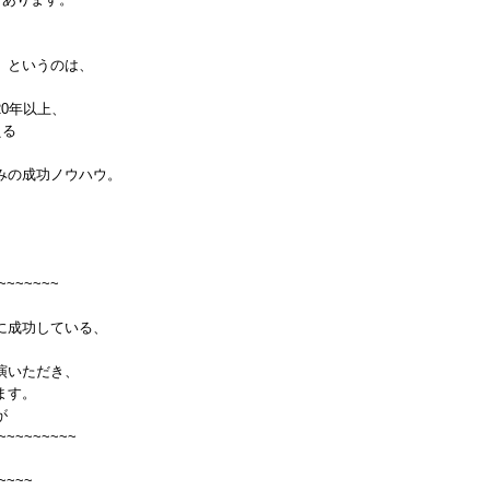
」というのは、
0年以上、
える
みの成功ノウハウ。
~~~~~~~
に成功している、
演いただき、
ます。
が
~~~~~~~~~
~~~~