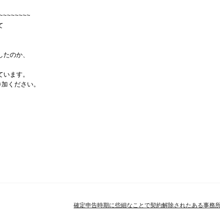
。
~~~~~~~~
て
したのか、
ています。
参加ください。
確定申告時期に些細なことで契約解除されたある事務