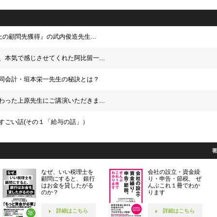
上の顧問先獲得』の武内俊造先生...
、本気で感じさせてくれた阿比留一...
同会計・垣本栄一先生の秘訣とは？
わった上原先生にご講演いただきま...
すごい話(その１「給与の話」）
なぜ、いい税理士を
会社の設立・資金繰
顧問にすると、 銀行
り・申告・節税、 ぜ
はお金を貸したがる
んぶこれ１冊でわか
のか？
ります
詳細はこちら
詳細はこちら