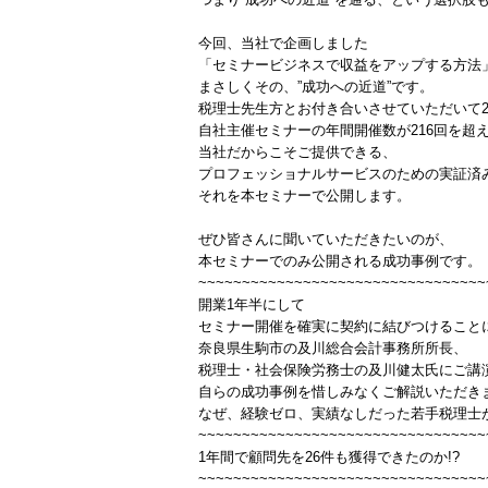
今回、当社で企画しました
「セミナービジネスで収益をアップする方法
まさしくその、”成功への近道”です。
税理士先生方とお付き合いさせていただいて2
自社主催セミナーの年間開催数が216回を超
当社だからこそご提供できる、
プロフェッショナルサービスのための実証済
それを本セミナーで公開します。
ぜひ皆さんに聞いていただきたいのが、
本セミナーでのみ公開される成功事例です。
~~~~~~~~~~~~~~~~~~~~~~~~~~~~~~~~~
開業1年半にして
セミナー開催を確実に契約に結びつけること
奈良県生駒市の及川総合会計事務所所長、
税理士・社会保険労務士の及川健太氏にご講
自らの成功事例を惜しみなくご解説いただき
なぜ、経験ゼロ、実績なしだった若手税理士
~~~~~~~~~~~~~~~~~~~~~~~~~~~~~~~~~
1年間で顧問先を26件も獲得できたのか!?
~~~~~~~~~~~~~~~~~~~~~~~~~~~~~~~~~