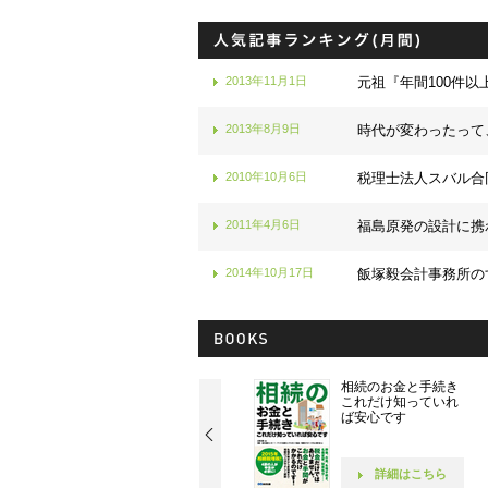
2013年11月1日
元祖『年間100件以
2013年8月9日
時代が変わったって
2010年10月6日
税理士法人スバル合
2011年4月6日
福島原発の設計に携
2014年10月17日
飯塚毅会計事務所の
社長！ 社員が10人に
相続のお金と手続き
なったら読む本です
これだけ知っていれ
ば安心です
詳細はこちら
詳細はこちら