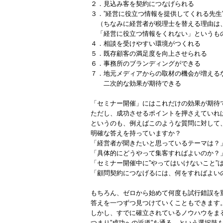
２．見込み客を契約につなげられる
３．”経営に役立つ情報を提供してくれる先生
（ちなみに経営者が税理士を替える理由は
「経営に役立つ情報をくれない」というも
４．相談を受けやすい環境がつくれる
５．既存顧客の満足度を向上させられる
６．事務所のブランディングができる
７．地元メディアからの取材の機会が増える
二次的な効果が期待できる
「セミナー開催」にはこれだけの効果が期待
ただし、成功させるポイントを押さえていれ
というのも、例えばこのような質問に対して
明確な答えを持っていますか？
「経営者が聞きたいと思っているテーマは？
「具体的にどうやって集客すればよいのか？
「セミナー開催中に”やってはいけないこと”
「顧問契約につなげるには、何をすればよい
もちろん、ゼロから始めて何度も試行錯誤を
答えを一つずつ見つけていくこともできます
しかし、すでに確立されているノウハウをま
つまり”成功への近道”を通る、という選択肢