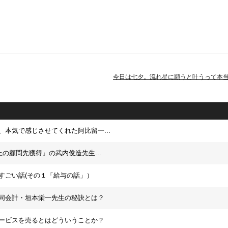
今日は七夕。流れ星に願うと叶うって本
、本気で感じさせてくれた阿比留一...
上の顧問先獲得』の武内俊造先生...
すごい話(その１「給与の話」）
同会計・垣本栄一先生の秘訣とは？
ービスを売るとはどういうことか？