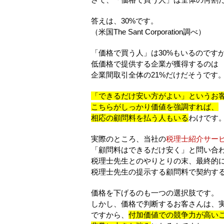
答えは、30%です。
（米国The Sant Corporation調べ）
「価格で買う人」は30%もいるのです
低価格で提供する企業が獲得するのは
企業間取引全体の21%だけだそうです
「できるだけ安い方がよい」というお
こちらがしっかり価値を強調すれば、
相応の顧問料を払う人もいる
わけです
実際のところ、当社の
税理士紹介サー
「顧問料はできるだけ安く」と問い合
税理士先生とのやりとりの末、最終的
税理士先生の提示する顧問料で契約す
価格を下げるのも一つの選択肢です。
しかし、価格で判断するお客さんは、
ですから、
付加価値での競争力が高い