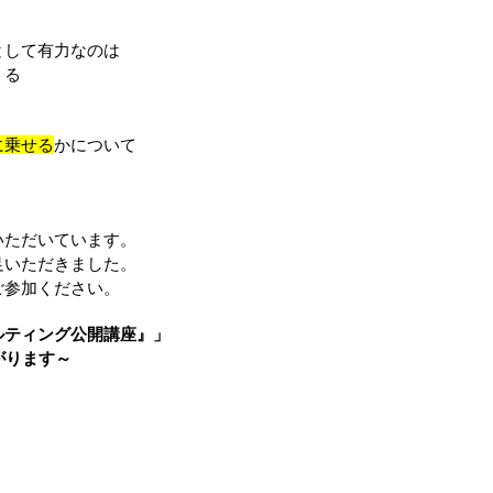
として有力なのは
くる
に乗せる
かについて
いただいています。
足いただきました。
ご参加ください。
ルティング公開講座』」
がります～