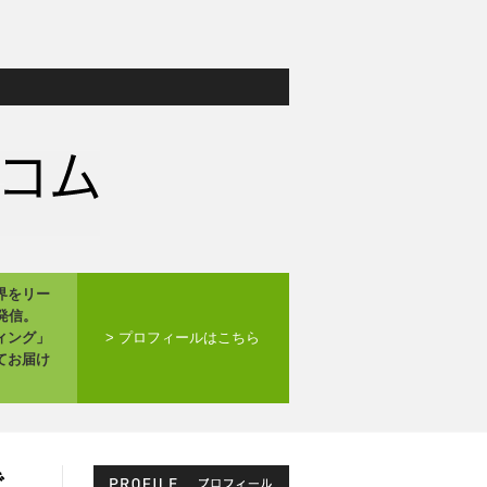
界をリー
発信。
ィング」
> プロフィールはこちら
てお届け
で