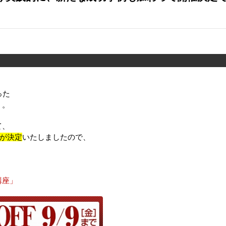
った
」。
て、
催が決定
いたしましたので、
講座」