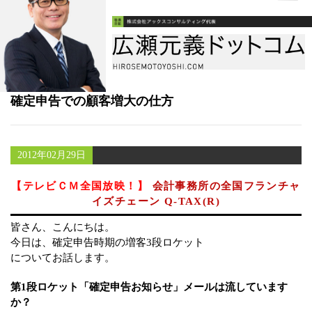
書籍
メールマガジン（無料）
講演・取材依頼
確定申告での顧客増大の仕方
セミナー
2012年02月29日
【テレビＣＭ全国放映！】
会計事務所の全国フランチャ
イズチェーン Q-TAX(R)
皆さん、こんにちは。
今日は、確定申告時期の増客3段ロケット
についてお話します。
第1段ロケット「確定申告お知らせ」メールは流しています
か？