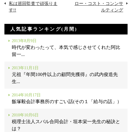
私は巡回監査で頑張りま
ロー・コスト・コンンサ
す!!
ルティング
人気記事ランキング(月間)
2013年8月9日
時代が変わったって、本気で感じさせてくれた阿比
留一...
2013年11月1日
元祖『年間100件以上の顧問先獲得』の武内俊造先
生...
2014年10月17日
飯塚毅会計事務所のすごい話(その１「給与の話」）
2010年10月6日
税理士法人スバル合同会計・垣本栄一先生の秘訣と
は？