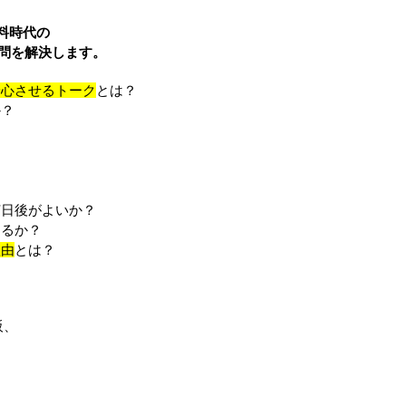
問料時代の
問を解決します。
安心させるトーク
とは？
か？
何日後がよいか？
するか？
理由
とは？
阪、