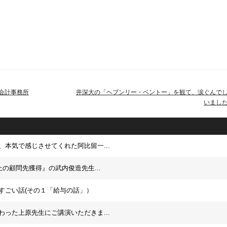
、会計事務所
井深大の「ヘブンリー・ベントー」を観て、涙ぐんで
いまし
、本気で感じさせてくれた阿比留一...
上の顧問先獲得』の武内俊造先生...
すごい話(その１「給与の話」）
わった上原先生にご講演いただきま...