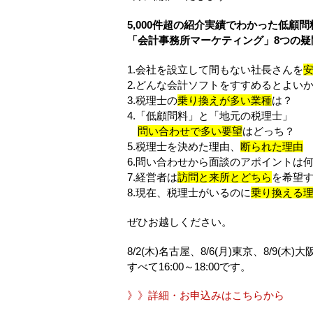
5,000件超の紹介実績でわかった低顧
「会計事務所マーケティング」8つの疑
1.会社を設立して間もない社長さんを
2.どんな会計ソフトをすすめるとよい
3.税理士の
乗り換えが多い業種
は？
4.「低顧問料」と「地元の税理士」
問い合わせで多い要望
はどっち？
5.税理士を決めた理由、
断られた理由
6.問い合わせから面談のアポイントは
7.経営者は
訪問と来所とどちら
を希望
8.現在、税理士がいるのに
乗り換える
ぜひお越しください。
8/2(木)名古屋、8/6(月)東京、8/9(木)大
すべて16:00～18:00です。
》》詳細・お申込みはこちらから