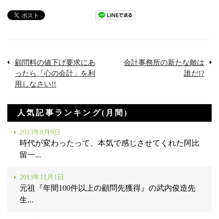
顧問料の値下げ要求にあ
会計事務所の新たな敵は
ったら「心の会計」を利
誰だ!?
用しなさい!!
人気記事ランキング(月間)
2013年8月9日
時代が変わったって、本気で感じさせてくれた阿比
留一...
2013年11月1日
元祖『年間100件以上の顧問先獲得』の武内俊造先
生...