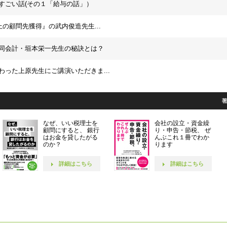
すごい話(その１「給与の話」）
上の顧問先獲得』の武内俊造先生...
同会計・垣本栄一先生の秘訣とは？
わった上原先生にご講演いただきま...
なぜ、いい税理士を
会社の設立・資金繰
顧問にすると、 銀行
り・申告・節税、 ぜ
はお金を貸したがる
んぶこれ１冊でわか
のか？
ります
詳細はこちら
詳細はこちら