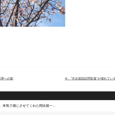
計業界への影
今、”月次巡回訪問監査”が壊れている
、本気で感じさせてくれた阿比留一...