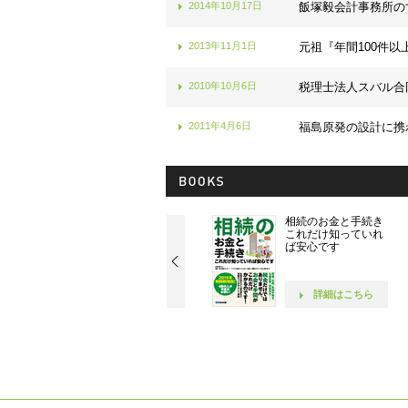
2014年10月17日
飯塚毅会計事務所の
2013年11月1日
元祖『年間100件以
2010年10月6日
税理士法人スバル合
2011年4月6日
福島原発の設計に携
社長！ 社員が10人に
相続のお金と手続き
なったら読む本です
これだけ知っていれ
ば安心です
詳細はこちら
詳細はこちら