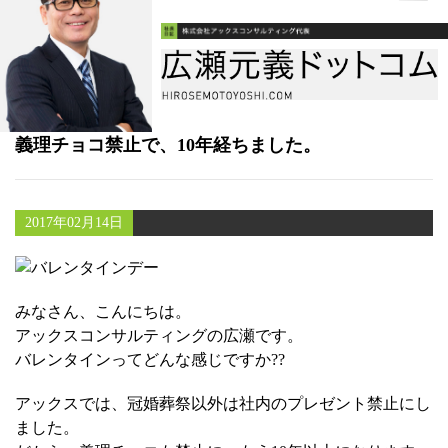
書籍
メールマガジン（無料）
講演・取材依頼
義理チョコ禁止で、10年経ちました。
セミナー
2017年02月14日
みなさん、こんにちは。
アックスコンサルティングの広瀬です。
バレンタインってどんな感じですか??
アックスでは、冠婚葬祭以外は社内のプレゼント禁止にし
ました。