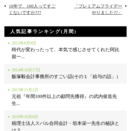
10年で、100人ってすご
「プレミアムフライデー
くないですか???
やりました??」
人気記事ランキング(月間)
2013年8月9日
時代が変わったって、本気で感じさせてくれた阿比
留一...
2014年10月17日
飯塚毅会計事務所のすごい話(その１「給与の話」）
2013年11月1日
元祖『年間100件以上の顧問先獲得』の武内俊造先
生...
2010年10月6日
税理士法人スバル合同会計・垣本栄一先生の秘訣と
は？